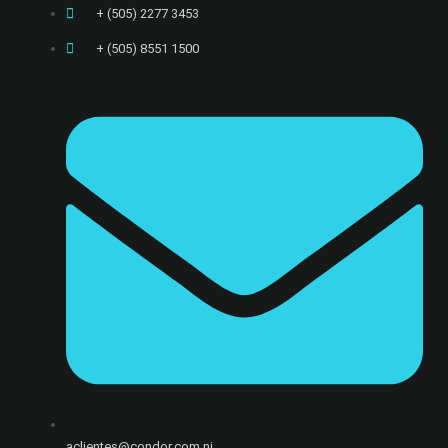
+ (505) 2277 3453​
+ (505) 8551 1500
aclientes@condor.com.ni