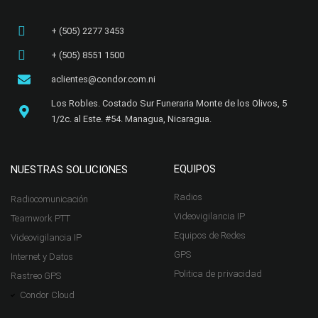
+ (505) 2277 3453​
+ (505) 8551 1500
aclientes@condor.com.ni
Los Robles. Costado Sur Funeraria Monte de los Olivos, 5
1/2c. al Este. #54. Managua, Nicaragua.​
EQUIPOS
NUESTRAS SOLUCIONES
Radios
Radiocomunicación
Videovigilancia IP
Teamwork PTT
Equipos de Redes
Videovigilancia IP
GPS
Internet y Datos
Politica de privacidad
Rastreo GPS
Condor Cloud