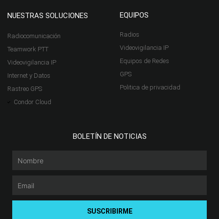
EQUIPOS
NUESTRAS SOLUCIONES
Radios
Radiocomunicación
Videovigilancia IP
Teamwork PTT
Equipos de Redes
Videovigilancia IP
GPS
Internet y Datos
Politica de privacidad
Rastreo GPS
Condor Cloud
BOLETÍN DE NOTICIAS
Nombre
Email
SUSCRIBIRME