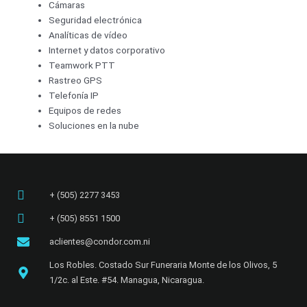
Cámaras
Seguridad electrónica
Analíticas de vídeo
Internet y datos corporativo
Teamwork PTT
Rastreo GPS
Telefonía IP
Equipos de redes
Soluciones en la nube
+ (505) 2277 3453​
+ (505) 8551 1500
aclientes@condor.com.ni
Los Robles. Costado Sur Funeraria Monte de los Olivos, 5
1/2c. al Este. #54. Managua, Nicaragua.​