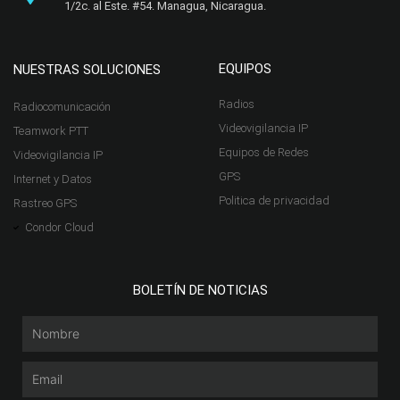
1/2c. al Este. #54. Managua, Nicaragua.​
EQUIPOS
NUESTRAS SOLUCIONES
Radios
Radiocomunicación
Videovigilancia IP
Teamwork PTT
Equipos de Redes
Videovigilancia IP
GPS
Internet y Datos
Politica de privacidad
Rastreo GPS
Condor Cloud
BOLETÍN DE NOTICIAS
Nombre
Email