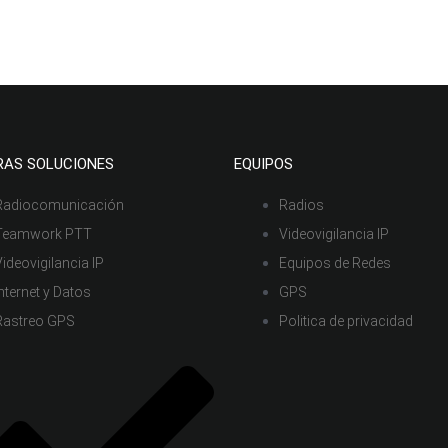
RAS SOLUCIONES
EQUIPOS
Radiocomunicación
Radios
Teamwork PTT
Videovigilancia IP
Videovigilancia IP
Equipos de Redes
Internet y Datos
GPS
Rastreo GPS
Politica de privacidad