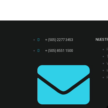
NUEST
+ (505) 2277 3453​
+ (505) 8551 1500