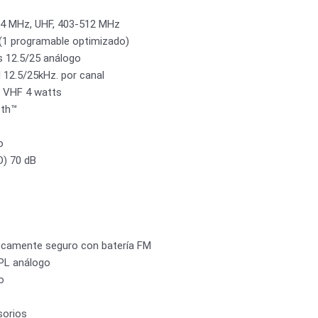
4 MHz, UHF, 403-512 MHz
(1 programable optimizado)
s 12.5/25 análogo
 12.5/25kHz. por canal
, VHF 4 watts
oth™
o
D) 70 dB
secamente seguro con batería FM
L análogo
o
sorios