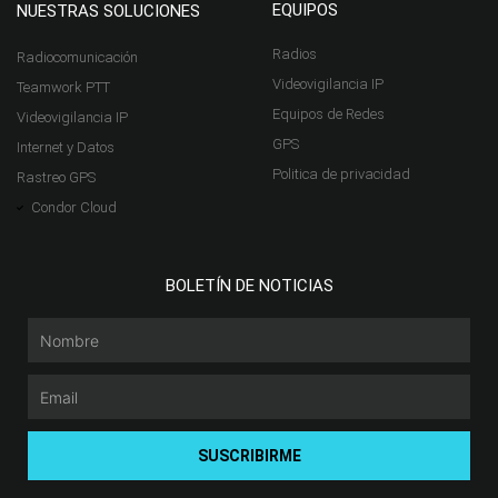
EQUIPOS
NUESTRAS SOLUCIONES
Radios
Radiocomunicación
Videovigilancia IP
Teamwork PTT
Equipos de Redes
Videovigilancia IP
GPS
Internet y Datos
Politica de privacidad
Rastreo GPS
Condor Cloud
BOLETÍN DE NOTICIAS
Nombre
Email
SUSCRIBIRME