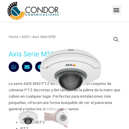
Skip
to
Blog Condor Comunicaciones
content
Home
/
AXIS
/ Axis Serie M50
Axis Serie M50
La serie AXIS M50 PTZ Network Camera es un conjunto de
cámaras PTZ discretas y del tamaño de la palma de la mano que
caben en cualquier lugar. Perfectas para instalaciones más
pequeñas, ofrecen una forma asequible de ver el panorama
general y todos los detalles importantes.
Calidad HDTV
PTZ