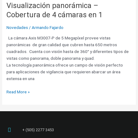
Visualización panorámica –
Visualización
panorámica
Cobertura de 4 cámaras en 1
–
Cobertura
Novedades
/
Armando Fajardo
de
4
La cámara Axis M3007-P de 5 Megapíxel provee vistas
cámaras
panorámicas de gran calidad que cubren hasta 650 metros
en
cuadrados. Cuenta con visión hasta de 360° y diferentes tipos de
1
vistas como panorama, doble panorama y quad.
La tecnología panorámica ofrece un campo de visión perfecto
para aplicaciones de vigilancia que requieren abarcar un área
extensa en una
Read More »
+ (505) 2277 3453​