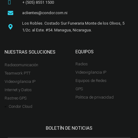
+ (505) 8551 1500
aclientes@condor.com.ni
Los Robles. Costado Sur Funeraria Monte de los Olivos, 5
1/2c. al Este. #54. Managua, Nicaragua.​
EQUIPOS
NUESTRAS SOLUCIONES
Radios
Radiocomunicación
Videovigilancia IP
Teamwork PTT
Equipos de Redes
Videovigilancia IP
GPS
Internet y Datos
Politica de privacidad
Rastreo GPS
Condor Cloud
BOLETÍN DE NOTICIAS