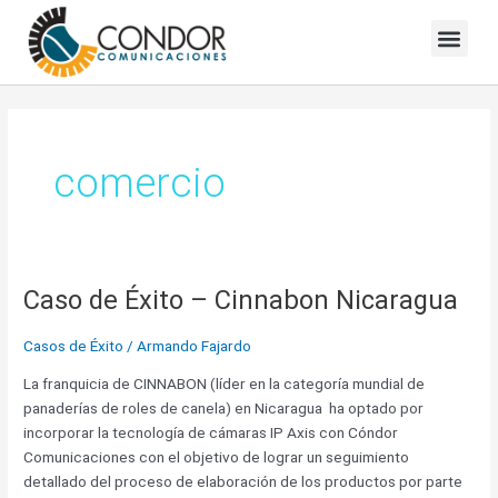
Skip
to
Blog Condor Comunicaciones
content
comercio
Caso de Éxito – Cinnabon Nicaragua
Caso
de
Éxito
Casos de Éxito
/
Armando Fajardo
–
La franquicia de CINNABON (líder en la categoría mundial de
Cinnabon
panaderías de roles de canela) en Nicaragua ha optado por
Nicaragua
incorporar la tecnología de cámaras IP Axis con Cóndor
Comunicaciones con el objetivo de lograr un seguimiento
detallado del proceso de elaboración de los productos por parte