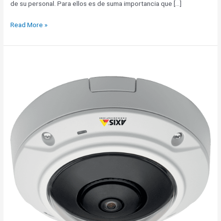
de su personal. Para ellos es de suma importancia que […]
Read More »
¿Cómo
entender
mejor
a
sus
consumidores?