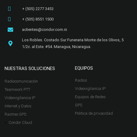
+ (505) 2277 3453​
+ (505) 8551 1500
aclientes@condor.com.ni
Los Robles. Costado Sur Funeraria Monte de los Olivos, 5
1/2c. al Este. #54. Managua, Nicaragua.​
EQUIPOS
NUESTRAS SOLUCIONES
Radios
Radiocomunicación
Videovigilancia IP
Teamwork PTT
Equipos de Redes
Videovigilancia IP
GPS
Internet y Datos
Politica de privacidad
Rastreo GPS
Condor Cloud