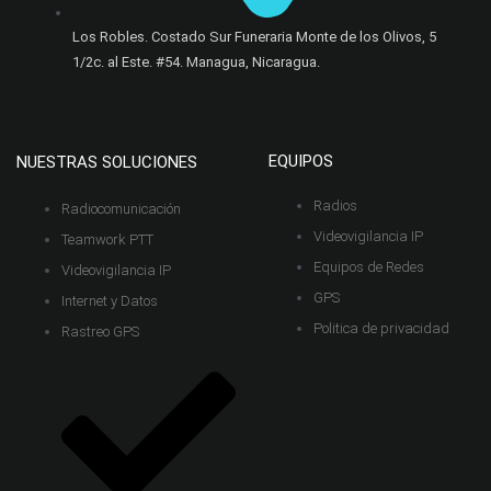
Los Robles. Costado Sur Funeraria Monte de los Olivos, 5
1/2c. al Este. #54. Managua, Nicaragua.​
EQUIPOS
NUESTRAS SOLUCIONES
Radios
Radiocomunicación
Videovigilancia IP
Teamwork PTT
Equipos de Redes
Videovigilancia IP
GPS
Internet y Datos
Politica de privacidad
Rastreo GPS