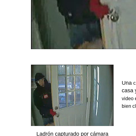
Una
c
casa 
video 
bien cl
Ladrón capturado por cámara