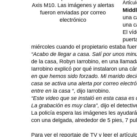
Artícu
Axis M10. Las imágenes y alertas
Midd
fueron enviadas por correo
una c
electrónico
una c
El ví
puerta
miércoles cuando el propietario estaba fuer
“Acabo de llegar a casa. Salí por unos min
de la casa, Robyn Iarrobino, en una llamad
Iarrobino explicó por qué instalaron una cá
en que hemos sido forzado. Mi marido decid
casa se activa una alerta por correo electr
entre en la casa “
, dijo Iarrobino.
“Este video que se instaló en esta casa es
La grabación es muy clara”,
dijo el detect
La policía espera las imágenes les ayudar
con una delgada, alrededor de 5 pies, 7 p
Para ver el reportaje de TV y leer el artículo