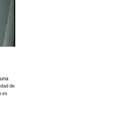
 una
idad de
n es