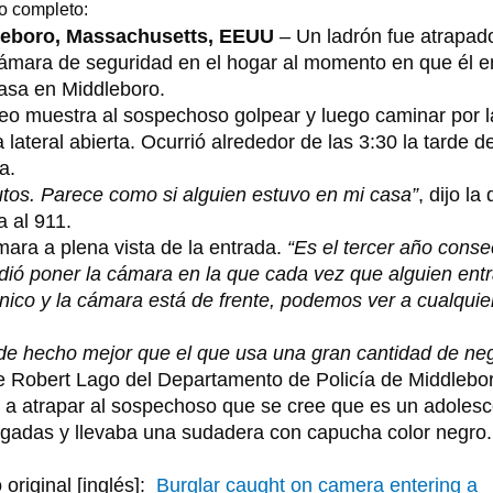
lo completo:
leboro, Massachusetts, EEUU
– Un ladrón fue atrapad
ámara de seguridad en el hogar al momento en que él e
asa en Middleboro.
deo muestra al sospechoso golpear y luego caminar por l
 lateral abierta. Ocurrió alrededor de las 3:30 la tarde de
a.
utos. Parece como si alguien estuvo en mi casa”
, dijo la
a al 911.
mara a plena vista de la entrada.
“Es el tercer año conse
ió poner la cámara en la que cada vez que alguien entr
ónico y la cámara está de frente, podemos ver a cualqui
 de hecho mejor que el que usa una gran cantidad de ne
ive Robert Lago del Departamento de Policía de Middlebo
á a atrapar al sospechoso que se cree que es un adoles
ulgadas y llevaba una sudadera con capucha color negro.
 original [inglés]:
Burglar caught on camera entering a