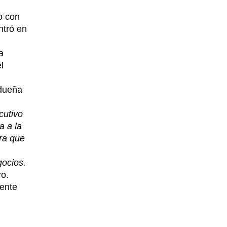
o con
ntró en
a
l
 dueña
cutivo
a a la
era que
gocios.
ro.
cente