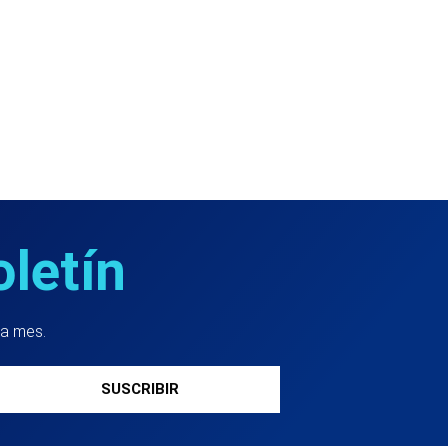
oletín
da mes.
SUSCRIBIR