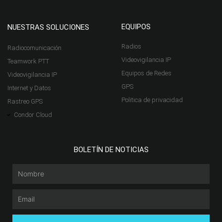
EQUIPOS
NUESTRAS SOLUCIONES
Radios
Radiocomunicación
Videovigilancia IP
Teamwork PTT
Equipos de Redes
Videovigilancia IP
GPS
Internet y Datos
Politica de privacidad
Rastreo GPS
Condor Cloud
BOLETÍN DE NOTICIAS
Nombre
Email